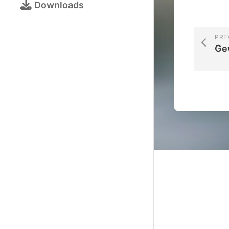
Bezirksjugendtur
Downloads
Schulschachturni
Kalender
PRE
Gew
Turnieranmeldun
Online-
Schach
Galerie