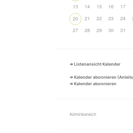
13
14
15
16
17
21
22
23
24
20
27
28
29
30
31
➔ Listenansicht Kalender
➔ Kalender abonnieren (Anleit
➔ Kalender abonnieren
Adminbereich