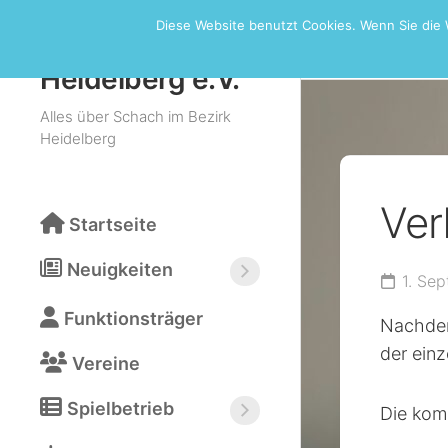
Skip
Diese Website benutzt Cookies. Wenn Sie die 
to
Öffentlich
Schachbezirk
content
Heidelberg e.V.
Alles über Schach im Bezirk
Heidelberg
Ver
Startseite
Neuigkeiten
1. Se
Neuigkeiten
Funktionsträger
abonnieren
Nachdem
(RSS)
der einz
Vereine
Spielbetrieb
Die kom
Bezirksturniere