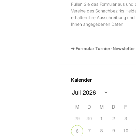
Füllen Sie das Formular aus und 
Vereine des Schachbezirks Heide
erhalten ihre Ausschreibung und 
Ihnen angegebenen Daten
➔ Formular Turnier-Newsletter
Kalender
M
D
M
D
F
29
30
1
2
3
7
8
9
10
6