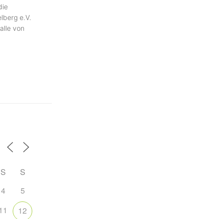
die
lberg e.V.
alle von
S
S
4
5
11
12