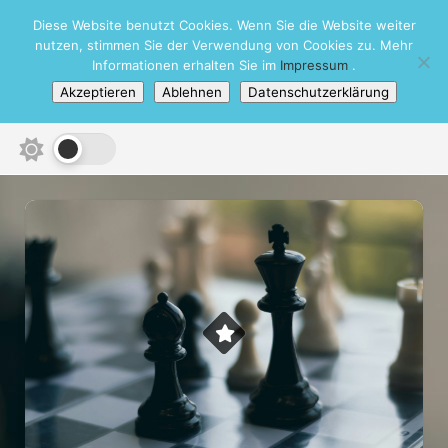
Skip
Diese Website benutzt Cookies. Wenn Sie die Website weiter
Schachbezirk Heidelberg e.V.
to
nutzen, stimmen Sie der Verwendung von Cookies zu. Mehr
content
Informationen erhalten Sie im
Impressum
.
Akzeptieren
Ablehnen
Datenschutzerklärung