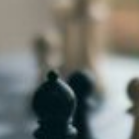
niere
ere
g