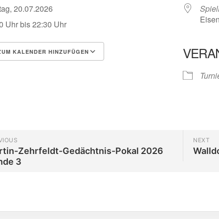
tag, 20.07.2026
Spiel
Eisen
0 Uhr bis 22:30 Uhr
VERA
UM KALENDER HINZUFÜGEN
herunterladen
Google Kalender
Turni
VIOUS
NEXT
rtin-Zehrfeldt-Gedächtnis-Pokal 2026
Walld
nde 3