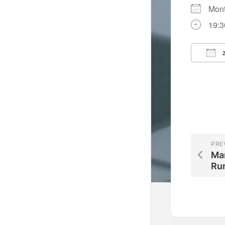
Mon
19:3
Z
ICS 
PRE
Ma
Ru