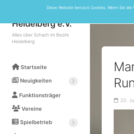
Skip
Diese Website benutzt Cookies. Wenn Sie die 
to
Turniere
Schachbezirk
content
Heidelberg e.V.
Alles über Schach im Bezirk
Heidelberg
Mar
Startseite
Run
Neuigkeiten
Neuigkeiten
Funktionsträger
abonnieren
20. J
(RSS)
Vereine
Spielbetrieb
Bezirksturniere