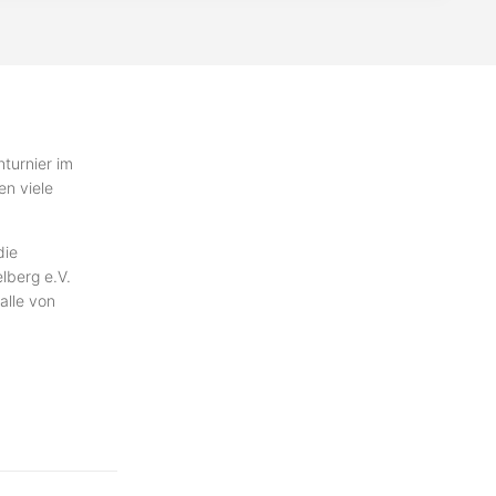
hturnier im
en viele
die
lberg e.V.
alle von