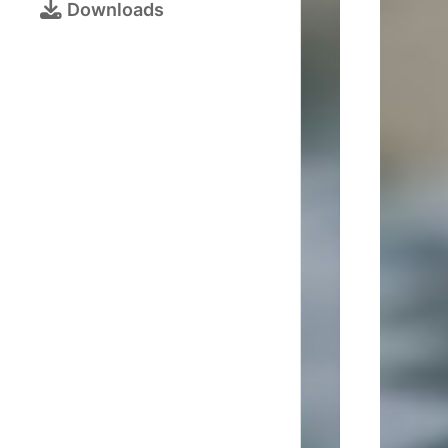
Bezirksjugendtur
Downloads
Schulschachturni
Kalender
Turnieranmeldun
Online-
Schach
Galerie