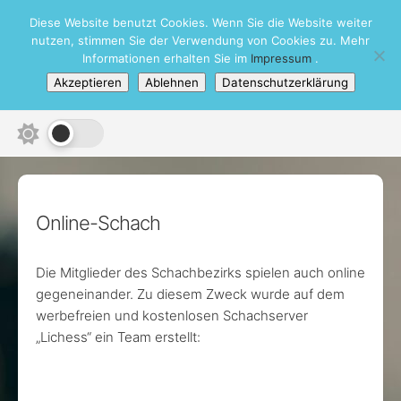
Skip
Diese Website benutzt Cookies. Wenn Sie die Website weiter
Schachbezirk Heidelberg e.V.
to
nutzen, stimmen Sie der Verwendung von Cookies zu. Mehr
content
Informationen erhalten Sie im
Impressum
.
Akzeptieren
Ablehnen
Datenschutzerklärung
Online-Schach
Die Mitglieder des Schachbezirks spielen auch online
gegeneinander. Zu diesem Zweck wurde auf dem
werbefreien und kostenlosen Schachserver
„Lichess“ ein Team erstellt: