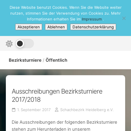
Skip
Diese Website benutzt Cookies. Wenn Sie die Website weiter
Schachbezirk Heidelberg e.V.
to
nutzen, stimmen Sie der Verwendung von Cookies zu. Mehr
content
Informationen erhalten Sie im
Impressum
.
Akzeptieren
Ablehnen
Datenschutzerklärung
Bezirksturniere
/
Öffentlich
Ausschreibungen Bezirksturniere
2017/2018
1. September 2017
Schachbezirk Heidelberg e.V.
Die Ausschreibungen der folgenden Bezirksturniere
stehen zum Herunterladen in unserem