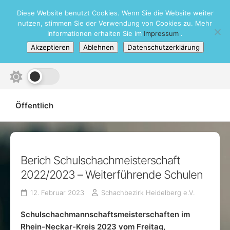
Skip
Diese Website benutzt Cookies. Wenn Sie die Website weiter
Schachbezirk Heidelberg e.V.
to
nutzen, stimmen Sie der Verwendung von Cookies zu. Mehr
content
Informationen erhalten Sie im
Impressum
.
Akzeptieren
Ablehnen
Datenschutzerklärung
Öffentlich
Berich Schulschachmeisterschaft
2022/2023 – Weiterführende Schulen
12. Februar 2023
Schachbezirk Heidelberg e.V.
Schulschachmannschaftsmeisterschaften im
Rhein-Neckar-Kreis 2023 vom Freitag,