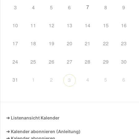
7
3
4
5
6
8
9
10
11
12
13
14
15
16
17
18
19
20
21
22
23
24
25
26
27
28
29
30
31
1
2
4
5
6
3
➔ Listenansicht Kalender
➔ Kalender abonnieren (Anleitung)
➔ Kalender abonnieren