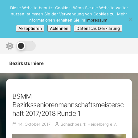
Skip
Diese Website benutzt Cookies. Wenn Sie die Website weiter
Schachbezirk Heidelberg e.V.
to
nutzen, stimmen Sie der Verwendung von Cookies zu. Mehr
content
Informationen erhalten Sie im
Impressum
.
Akzeptieren
Ablehnen
Datenschutzerklärung
Bezirksturniere
BSMM
Bezirksseniorenmannschaftsmeistersc
haft 2017/2018 Runde 1
14. Oktober 2017
Schachbezirk Heidelberg e.V.