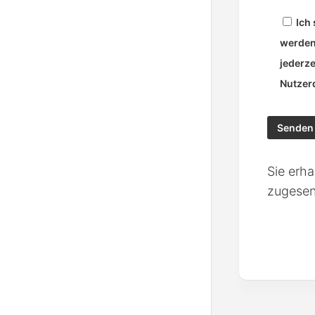
Ich
werden
jederze
Nutzerd
Sie erh
zugesen