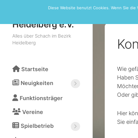
Skip
Diese Website benutzt Cookies. Wenn Sie die 
to
Schachbezirk
content
Heidelberg e.V.
Alles über Schach im Bezirk
Kon
Heidelberg
Wie gefä
Startseite
Haben S
Neuigkeiten
Möchten
Neuigkeiten
Oder gi
Funktionsträger
abonnieren
(RSS)
Vereine
Hier kö
Sie einf
Spielbetrieb
Bezirksturniere