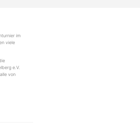
hturnier im
en viele
die
lberg e.V.
alle von