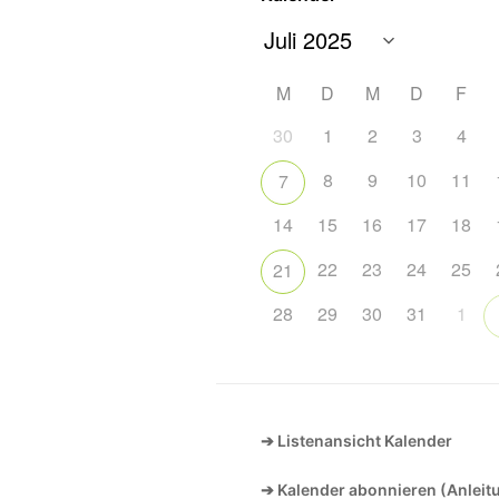
M
D
M
D
F
30
1
2
3
4
8
9
10
11
7
14
15
16
17
18
22
23
24
25
21
28
29
30
31
1
➔ Listenansicht Kalender
➔ Kalender abonnieren (Anleit