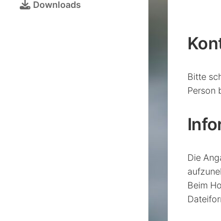
Bezirksjugendtur
Downloads
Schulschachturni
Kalender
Kon
Turnieranmeldun
Bitte sc
Online-
Person b
Schach
Inf
Galerie
Die Ang
aufzun
Beim Ho
Dateifo