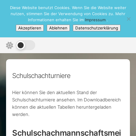
Skip
Diese Website benutzt Cookies. Wenn Sie die Website weiter
Schachbezirk Heidelberg e.V.
to
nutzen, stimmen Sie der Verwendung von Cookies zu. Mehr
content
Informationen erhalten Sie im
Impressum
.
Akzeptieren
Ablehnen
Datenschutzerklärung
Schulschachturniere
Hier können Sie den aktuellen Stand der
Schulschachturniere ansehen. Im Downloadbereich
können die aktuellen Tabellen heruntergeladen
werden.
Schulschachmannschaftsmei