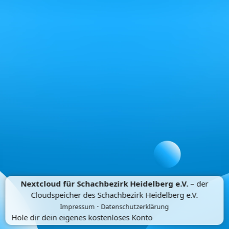
Nextcloud für Schachbezirk Heidelberg e.V.
– der
Cloudspeicher des Schachbezirk Heidelberg e.V.
·
Impressum
Datenschutzerklärung
Hole dir dein eigenes kostenloses Konto