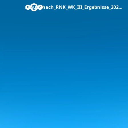
Schulschach_RNK_WK_III_Ergebnisse_2026.pdf