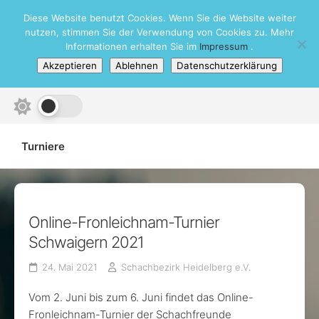
Skip
Diese Website benutzt Cookies. Wenn Sie die Website weiter
Schachbezirk Heidelberg e.V.
to
nutzen, stimmen Sie der Verwendung von Cookies zu. Mehr
content
Informationen erhalten Sie im
Impressum
.
Akzeptieren
Ablehnen
Datenschutzerklärung
Turniere
Online-Fronleichnam-Turnier
Schwaigern 2021
24. Mai 2021
Schachbezirk Heidelberg e.V.
Vom 2. Juni bis zum 6. Juni findet das Online-
Fronleichnam-Turnier der Schachfreunde