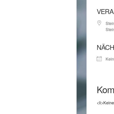
VERA
Stei
Stei
NÄCH
Kein
Kom
<li>Keine