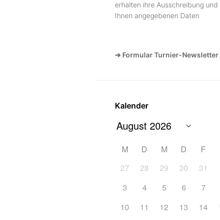
erhalten ihre Ausschreibung und 
Ihnen angegebenen Daten
➔ Formular Turnier-Newsletter
Kalender
M
D
M
D
F
27
28
29
30
31
3
4
5
6
7
10
11
12
13
14