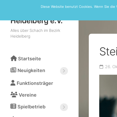
Skip
Diese Website benutzt Cookies. Wenn Sie die 
to
Schachbezirk
content
Heidelberg e.V.
Alles über Schach im Bezirk
Heidelberg
Ste
Startseite
26. O
Neuigkeiten
Neuigkeiten
Funktionsträger
abonnieren
(RSS)
Vereine
Spielbetrieb
Bezirksturniere