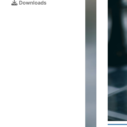
Bezirksjugendtur
Downloads
Schulschachturni
Kalender
Turnieranmeldun
Online-
Schach
Galerie