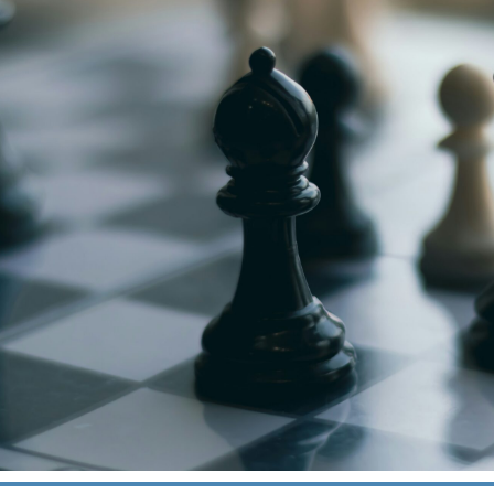
niere
ere
g