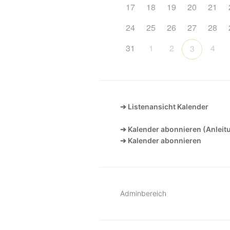
17
18
19
20
21
24
25
26
27
28
31
1
2
4
3
➔ Listenansicht Kalender
➔ Kalender abonnieren (Anleit
➔ Kalender abonnieren
Adminbereich