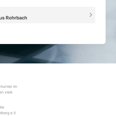
us Rohrbach
hturnier im
en viele
die
lberg e.V.