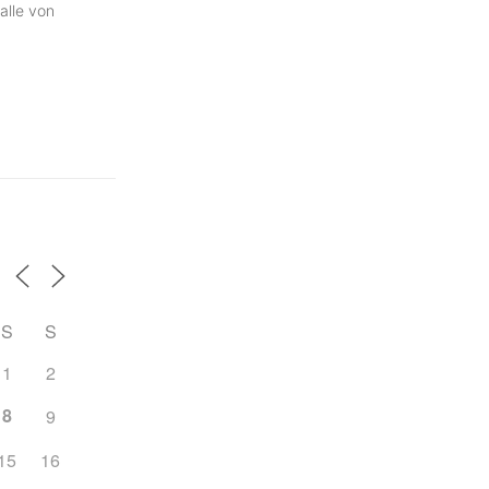
alle von
S
S
1
2
8
9
15
16