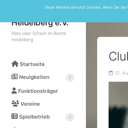
Skip
Diese Website benutzt Cookies. Wenn Sie die 
to
Schachbezirk
content
Heidelberg e.V.
Alles über Schach im Bezirk
Heidelberg
Clu
Startseite
12. A
Neuigkeiten
Neuigkeiten
Funktionsträger
abonnieren
(RSS)
Vereine
Spielbetrieb
Bezirksturniere