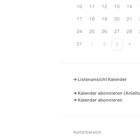
10
11
12
13
14
17
18
19
20
21
24
25
26
27
28
31
1
2
4
3
➔ Listenansicht Kalender
➔ Kalender abonnieren (Anleit
➔ Kalender abonnieren
Adminbereich