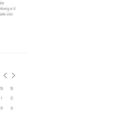
die
lberg e.V.
alle von
S
S
1
2
8
9