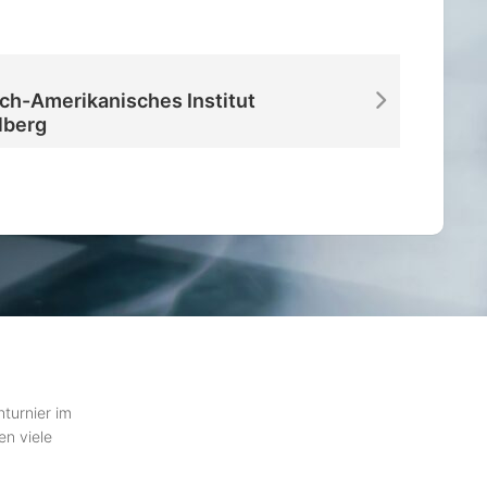
ch-Amerikanisches Institut
lberg
hturnier im
en viele