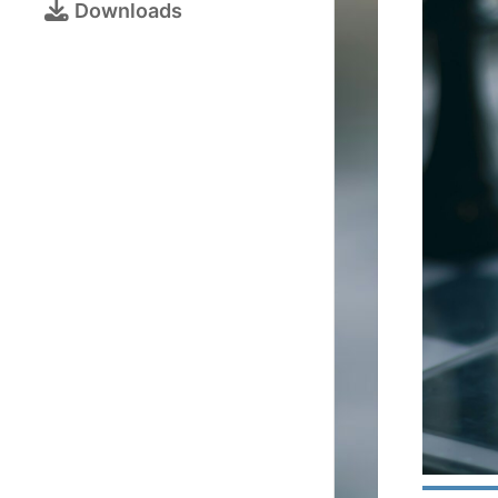
Bezirksjugendtur
Downloads
Schulschachturni
Kalender
Turnieranmeldun
Online-
Schach
Galerie