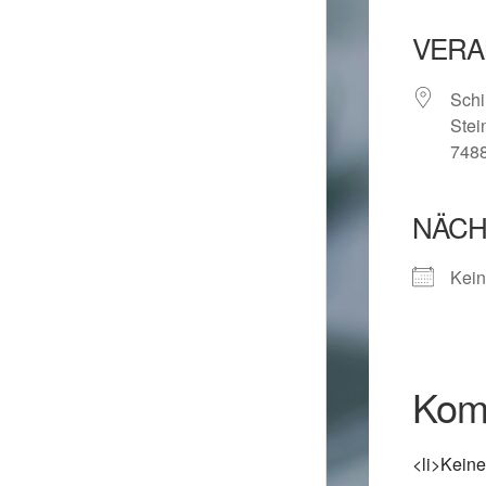
VERA
Schi
Stei
748
NÄCH
Kein
Kom
<li>Keine