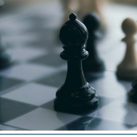
niere
ere
g