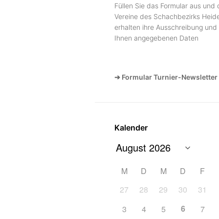
Füllen Sie das Formular aus und 
Vereine des Schachbezirks Heide
erhalten ihre Ausschreibung und 
Ihnen angegebenen Daten
➔ Formular Turnier-Newsletter
Kalender
M
D
M
D
F
27
28
29
30
31
6
3
4
5
7