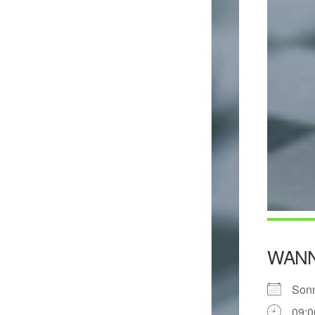
WAN
Son
09:0