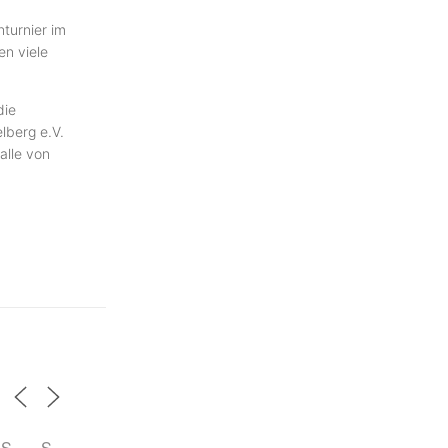
hturnier im
en viele
die
lberg e.V.
alle von
S
S