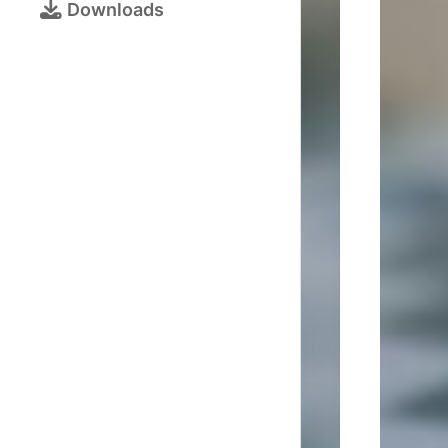
Bezirksjugendtur
Downloads
Schulschachturni
Kalender
Turnieranmeldun
Online-
Schach
Galerie