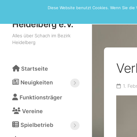
Skip
Diese Website benutzt Cookies. Wenn Sie die 
to
Verbandsr
Schachbezirk
content
Heidelberg e.V.
Alles über Schach im Bezirk
Heidelberg
Ver
Startseite
Neuigkeiten
1. Fe
Neuigkeiten
Funktionsträger
abonnieren
(RSS)
Vereine
Spielbetrieb
Bezirksturniere