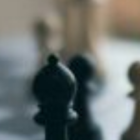
niere
ere
g