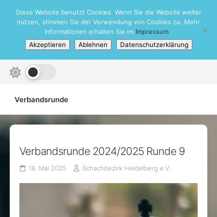
Skip
Diese Website benutzt Cookies. Wenn Sie die Website weiter
Schachbezirk Heidelberg e.V.
to
nutzen, stimmen Sie der Verwendung von Cookies zu. Mehr
content
Informationen erhalten Sie im
Impressum
.
Akzeptieren
Ablehnen
Datenschutzerklärung
Verbandsrunde
Verbandsrunde 2024/2025 Runde 9
18. Mai 2025
Schachbezirk Heidelberg e.V.