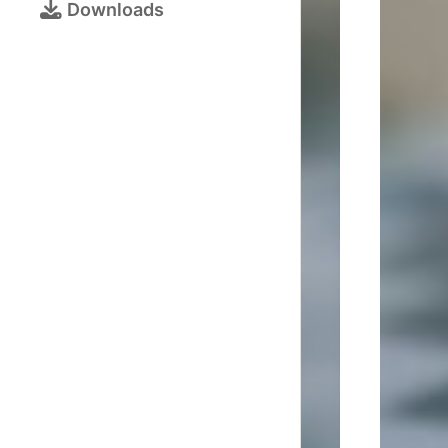
Bezirksjugendtur
Downloads
Schulschachturni
Kalender
Turnieranmeldun
Online-
Schach
Galerie