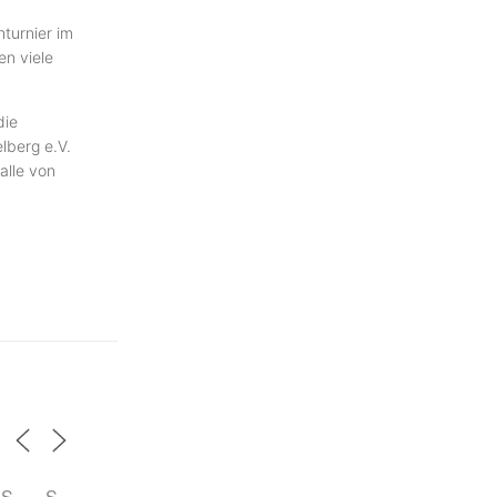
hturnier im
en viele
die
lberg e.V.
alle von
S
S