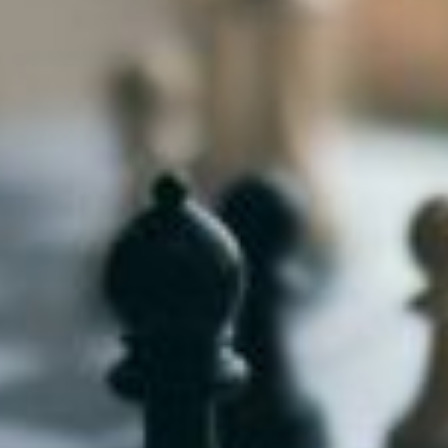
niere
ere
g