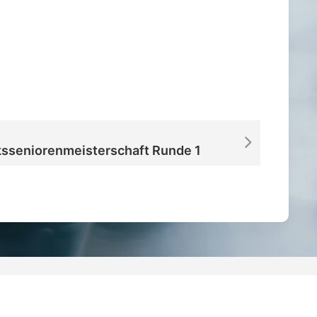
iCalendar
Office 365
ksseniorenmeisterschaft Runde 1