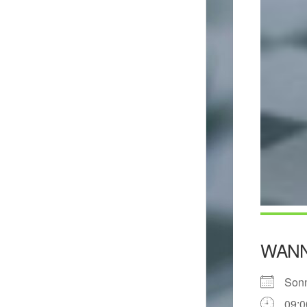
WAN
Son
09:0