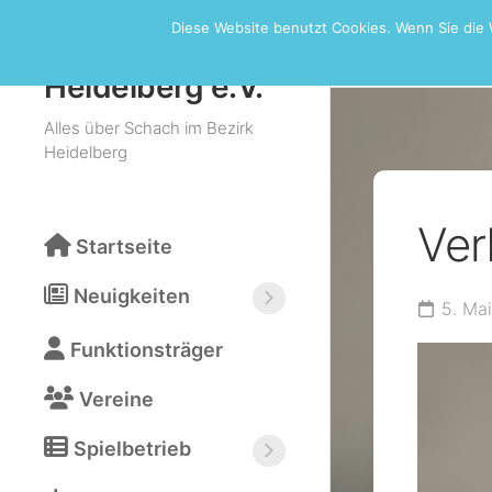
Skip
Diese Website benutzt Cookies. Wenn Sie die 
to
Verbandsr
Schachbezirk
content
Heidelberg e.V.
Alles über Schach im Bezirk
Heidelberg
Ver
Startseite
Neuigkeiten
5. Ma
Neuigkeiten
Funktionsträger
abonnieren
(RSS)
Vereine
Spielbetrieb
Bezirksturniere