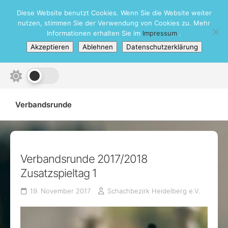
Skip
Diese Website benutzt Cookies. Wenn Sie die Website weiter
Schachbezirk Heidelberg e.V.
to
nutzen, stimmen Sie der Verwendung von Cookies zu. Mehr
content
Informationen erhalten Sie im
Impressum
.
Akzeptieren
Ablehnen
Datenschutzerklärung
Verbandsrunde
Verbandsrunde 2017/2018
Zusatzspieltag 1
19. November 2017
Schachbezirk Heidelberg e.V.