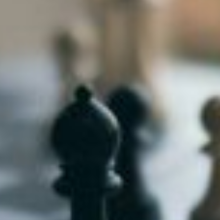
niere
ere
g