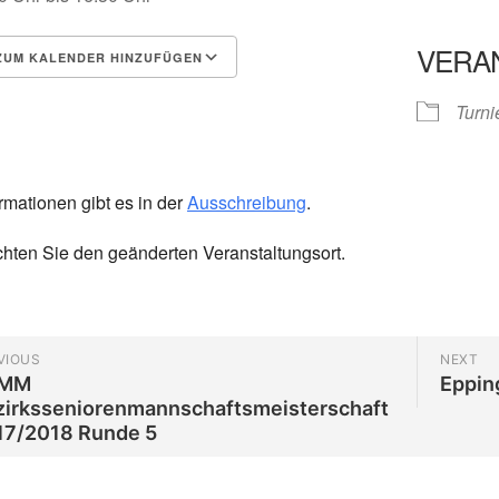
VERA
UM KALENDER HINZUFÜGEN
herunterladen
Google Kalender
Turni
rmationen gibt es in der
Ausschreibung
.
chten Sie den geänderten Veranstaltungsort.
VIOUS
NEXT
MM
Eppin
zirksseniorenmannschaftsmeisterschaft
17/2018 Runde 5