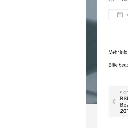
Z
ICS 
Mehr Info
Bitte bea
PRE
BS
Be
20