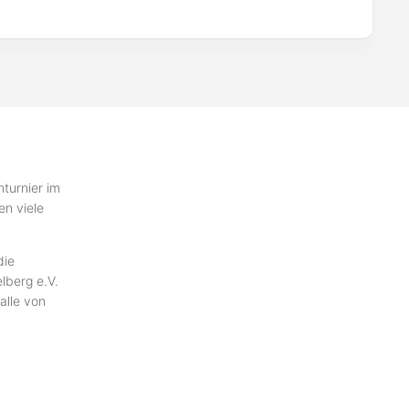
hturnier im
en viele
die
lberg e.V.
alle von