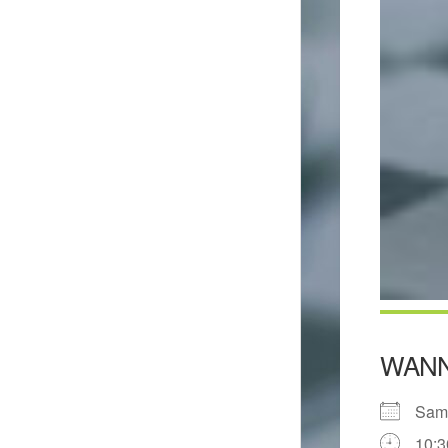
WAN
Sam
10:3