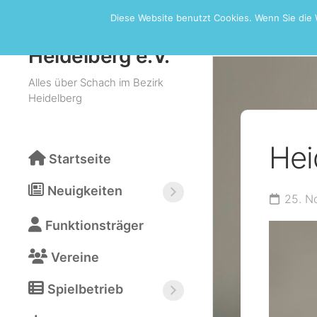
Skip
Diese Website benutzt Cookies. Wenn Sie die 
to
Turniere
Schachbezirk
content
Heidelberg e.V.
Alles über Schach im Bezirk
Heidelberg
Hei
Startseite
Neuigkeiten
25. N
Neuigkeiten
Funktionsträger
abonnieren
(RSS)
Vereine
Spielbetrieb
Bezirksturniere