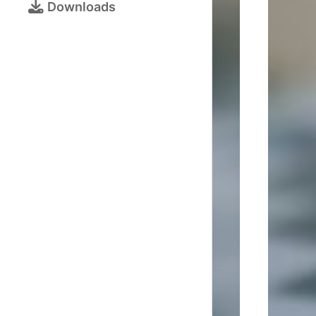
Bezirksjugendtur
Downloads
Schulschachturni
Kalender
Turnieranmeldun
Online-
Schach
Galerie