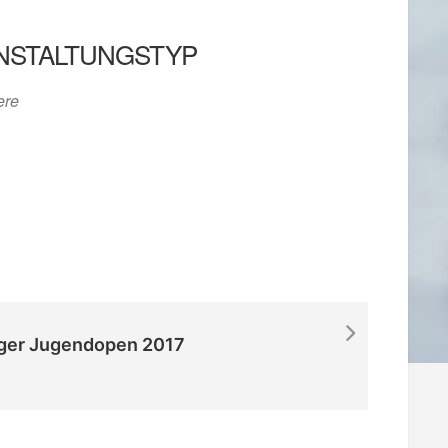
NSTALTUNGSTYP
iCalendar
Office 365
ere
ger Jugendopen 2017