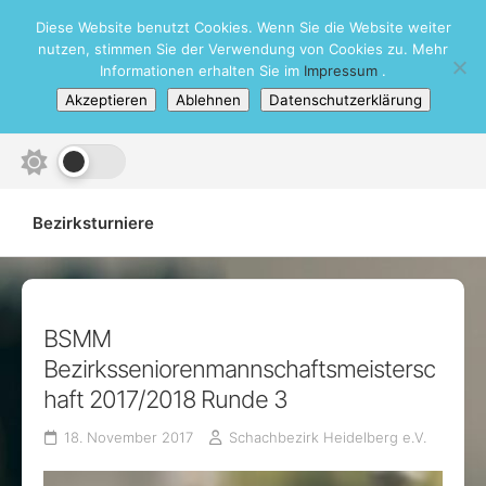
Skip
Diese Website benutzt Cookies. Wenn Sie die Website weiter
Schachbezirk Heidelberg e.V.
to
nutzen, stimmen Sie der Verwendung von Cookies zu. Mehr
content
Informationen erhalten Sie im
Impressum
.
Akzeptieren
Ablehnen
Datenschutzerklärung
Bezirksturniere
BSMM
Bezirksseniorenmannschaftsmeistersc
haft 2017/2018 Runde 3
18. November 2017
Schachbezirk Heidelberg e.V.