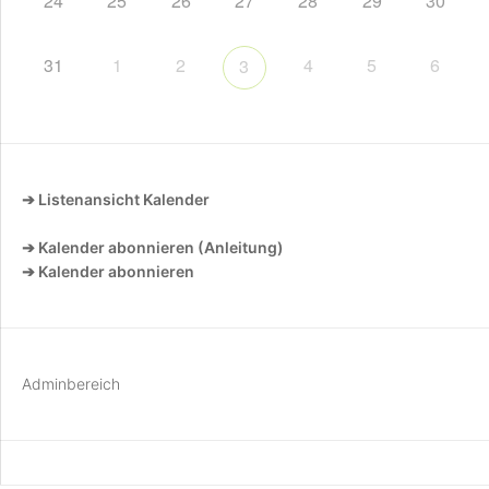
24
25
26
27
28
29
30
31
1
2
4
5
6
3
➔ Listenansicht Kalender
➔ Kalender abonnieren (Anleitung)
➔ Kalender abonnieren
Adminbereich