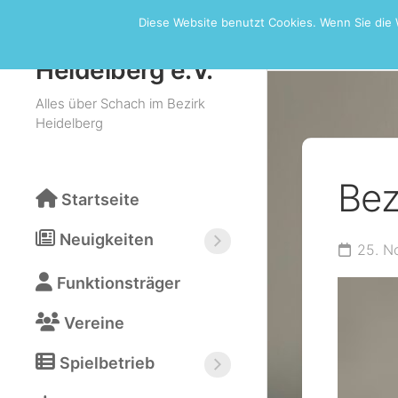
Skip
Diese Website benutzt Cookies. Wenn Sie die 
to
Bezirksturn
Schachbezirk
content
Heidelberg e.V.
Alles über Schach im Bezirk
Heidelberg
Bez
Startseite
Neuigkeiten
25. N
Neuigkeiten
Funktionsträger
abonnieren
(RSS)
Vereine
Spielbetrieb
Bezirksturniere