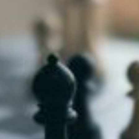
niere
ere
g