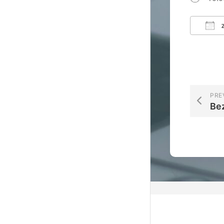
Z
ICS 
PRE
Be