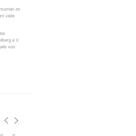
hturnier im
en viele
die
lberg e.V.
alle von
S
S