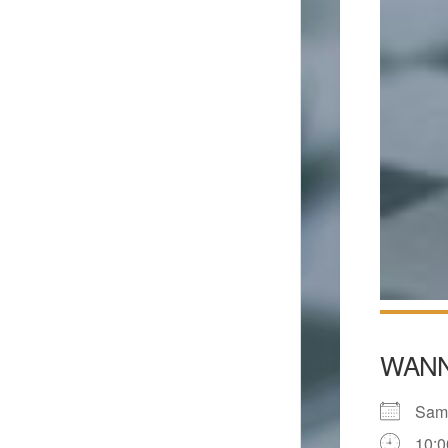
WAN
Sam
10:0