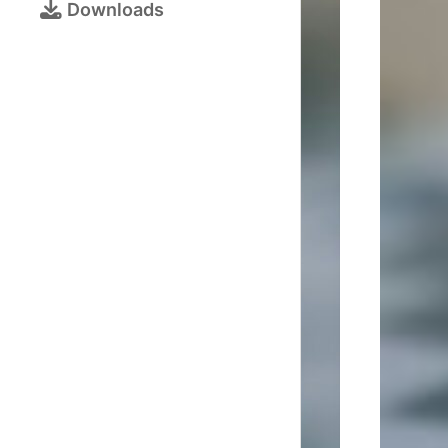
Bezirksjugendtur
Downloads
Schulschachturni
Kalender
Turnieranmeldun
Online-
Schach
Galerie