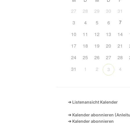
27
28
29
30
31
7
3
4
5
6
10
11
12
13
14
17
18
19
20
21
24
25
26
27
28
31
1
2
4
3
➔ Listenansicht Kalender
➔ Kalender abonnieren (Anleit
➔ Kalender abonnieren