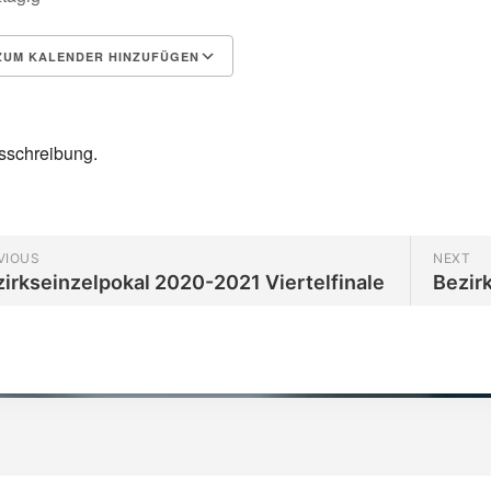
UM KALENDER HINZUFÜGEN
herunterladen
Google Kalender
sschreibung.
VIOUS
NEXT
irkseinzelpokal 2020-2021 Viertelfinale
Bezir