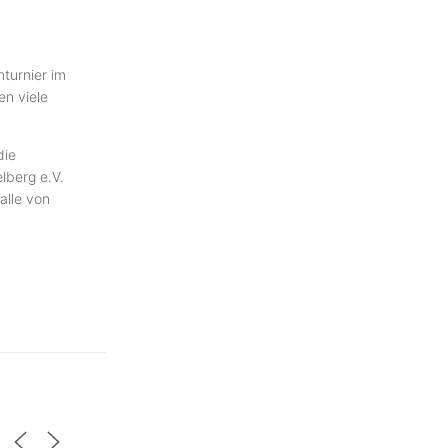
hturnier im
en viele
die
lberg e.V.
alle von