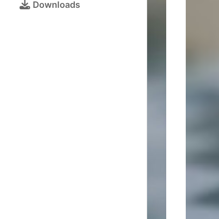
Bezirksjugendtur
Downloads
Schulschachturni
Kalender
Turnieranmeldun
Online-
Schach
Galerie