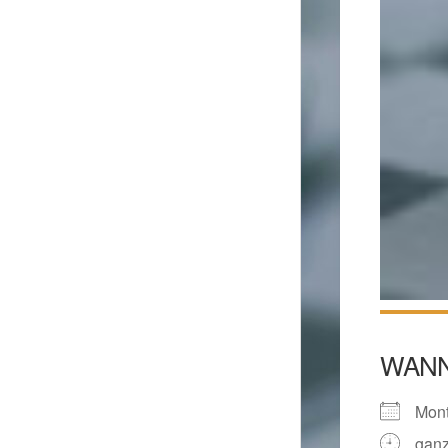
WAN
Mont
ganz