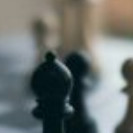
niere
ere
g