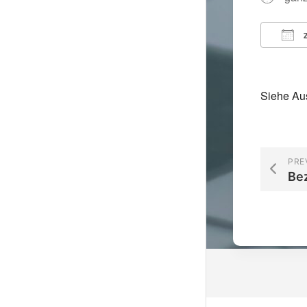
Z
ICS 
Siehe Au
PRE
Bez