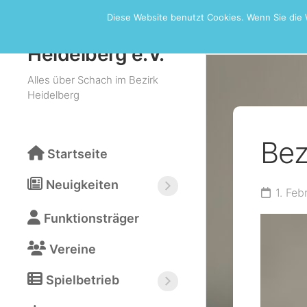
Skip
Diese Website benutzt Cookies. Wenn Sie die 
to
Bezirksturn
Schachbezirk
content
Heidelberg e.V.
Alles über Schach im Bezirk
Heidelberg
Bez
Startseite
Neuigkeiten
1. Feb
Neuigkeiten
Funktionsträger
abonnieren
(RSS)
Vereine
Spielbetrieb
Bezirksturniere