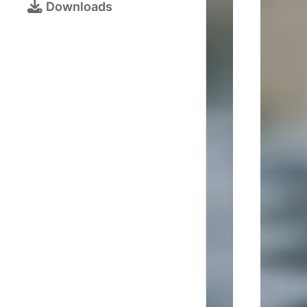
Bezirksjugendtur
Downloads
Schulschachturni
Kalender
Turnieranmeldun
Online-
Schach
Galerie