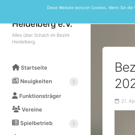
Skip
Diese Website benutzt Cookies. Wenn Sie die 
to
Bezirksturn
Schachbezirk
content
Heidelberg e.V.
Alles über Schach im Bezirk
Heidelberg
Bez
Startseite
202
Neuigkeiten
Neuigkeiten
Funktionsträger
abonnieren
21. Ap
(RSS)
Vereine
Spielbetrieb
Bezirksturniere