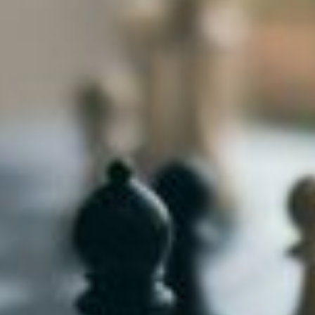
niere
ere
g