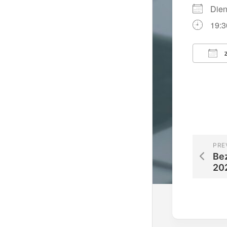
Die
19:3
Z
ICS 
PRE
Bez
20