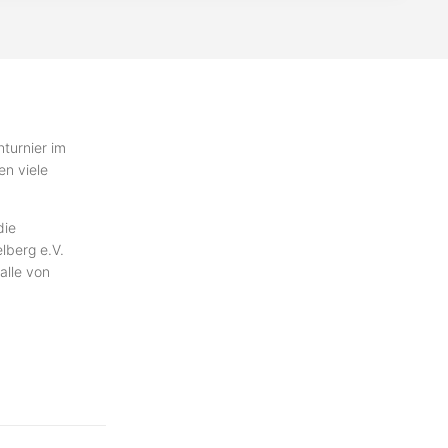
hturnier im
en viele
die
lberg e.V.
alle von