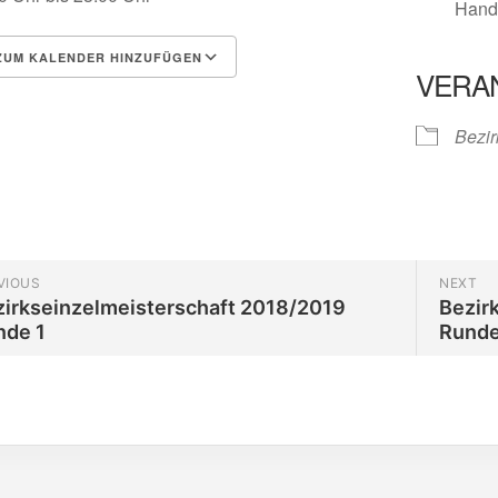
Hand
UM KALENDER HINZUFÜGEN
VERA
herunterladen
Google Kalender
Bezir
VIOUS
NEXT
zirkseinzelmeisterschaft 2018/2019
Bezir
nde 1
Runde