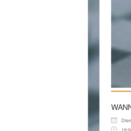
WAN
Die
19:0