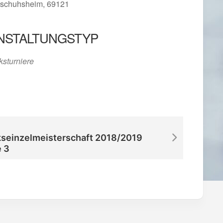
schuhsheim, 69121
NSTALTUNGSTYP
iCalendar
Office 365
ksturniere
kseinzelmeisterschaft 2018/2019
 3