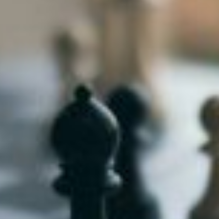
niere
ere
g