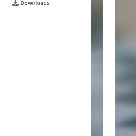
Bezirksjugendtur
Downloads
Schulschachturni
Kalender
Turnieranmeldun
Online-
Schach
Galerie