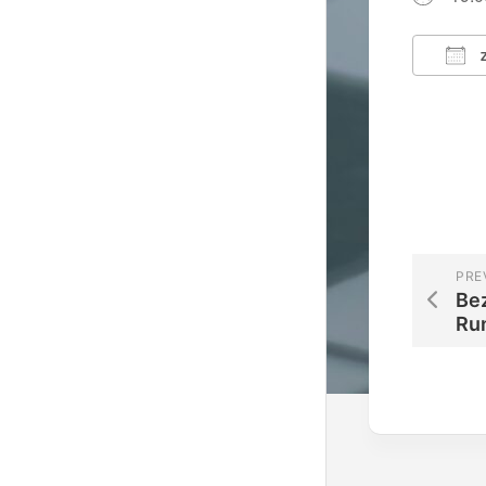
Z
ICS 
PRE
Be
Ru