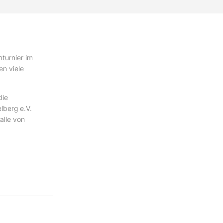
hturnier im
en viele
die
lberg e.V.
alle von