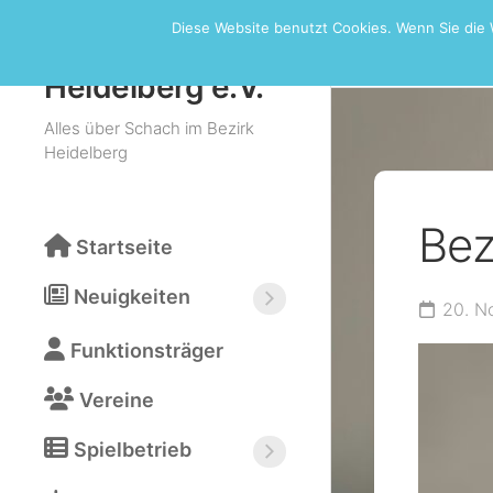
Skip
Diese Website benutzt Cookies. Wenn Sie die 
to
Bezirksturn
Schachbezirk
content
Heidelberg e.V.
Alles über Schach im Bezirk
Heidelberg
Bez
Startseite
Neuigkeiten
20. N
Neuigkeiten
Funktionsträger
abonnieren
(RSS)
Vereine
Spielbetrieb
Bezirksturniere