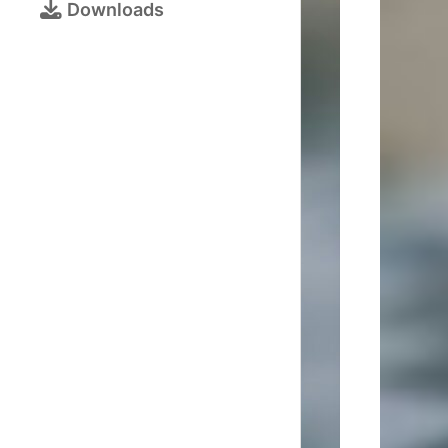
Bezirksjugendtur
Downloads
Schulschachturni
Kalender
Turnieranmeldun
Online-
Schach
Galerie