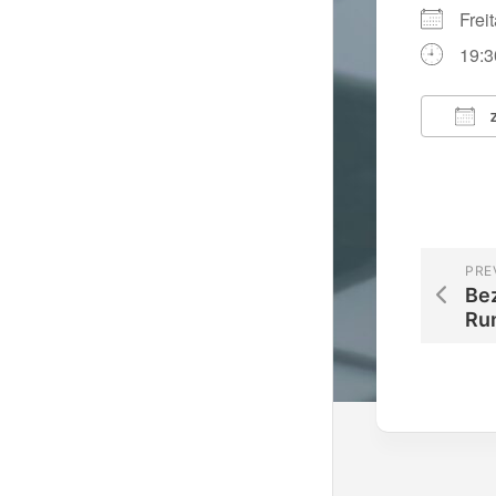
Frei
19:3
Z
ICS 
PRE
Be
Ru