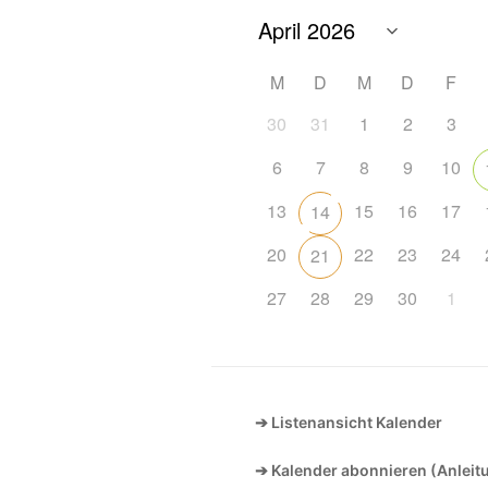
M
D
M
D
F
30
31
1
2
3
6
7
8
9
10
13
15
16
17
14
20
22
23
24
21
27
28
29
30
1
➔ Listenansicht Kalender
➔ Kalender abonnieren (Anleit