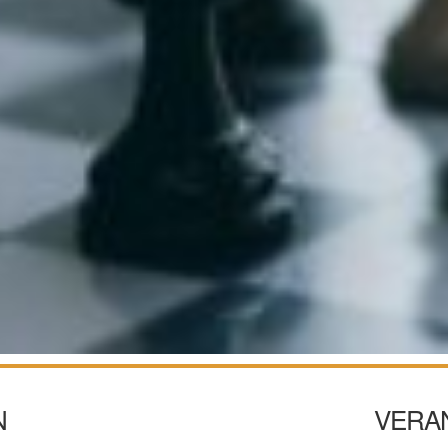
N
VERA