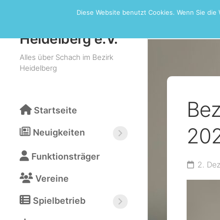
Skip
Diese Website benutzt Cookies. Wenn Sie die 
to
Bezirksturn
Schachbezirk
content
Heidelberg e.V.
Alles über Schach im Bezirk
Heidelberg
Bez
Startseite
20
Neuigkeiten
Neuigkeiten
Funktionsträger
abonnieren
2. De
(RSS)
Vereine
Spielbetrieb
Bezirksturniere