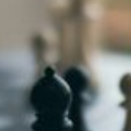
niere
ere
g