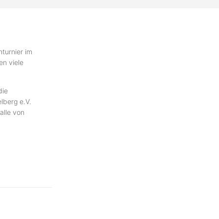
hturnier im
en viele
die
lberg e.V.
alle von