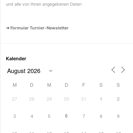
und alle von Ihnen angegebenen Daten
➔ Formular Turnier-Newsletter
Kalender
M
D
M
D
F
S
S
27
28
29
30
31
1
2
6
3
4
5
7
8
9