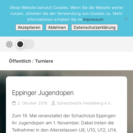
Skip
Diese Website benutzt Cookies. Wenn Sie die Website weiter
Schachbezirk Heidelberg e.V.
to
nutzen, stimmen Sie der Verwendung von Cookies zu. Mehr
content
Informationen erhalten Sie im
Impressum
.
Akzeptieren
Ablehnen
Datenschutzerklärung
Öffentlich
/
Turniere
Eppinger Jugendopen
2. Oktober 2018
Schachbezirk Heidelberg e.V.
Zum 19. Mal veranstaltet der Schachclub Eppingen
ihr Jugendopen am 1. November. Dabei treten die
Teilnehmer in den Altersklassen U8, U10, U12, U14,