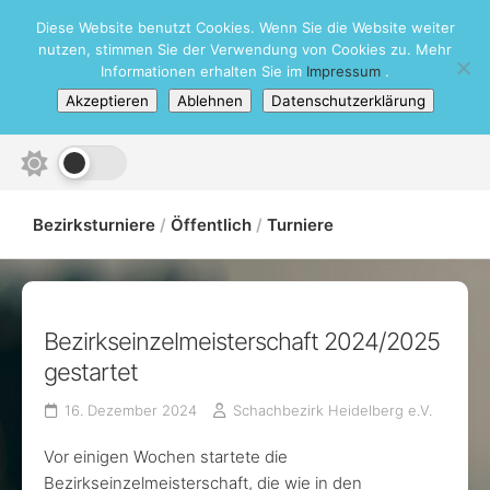
Skip
Diese Website benutzt Cookies. Wenn Sie die Website weiter
Schachbezirk Heidelberg e.V.
to
nutzen, stimmen Sie der Verwendung von Cookies zu. Mehr
content
Informationen erhalten Sie im
Impressum
.
Akzeptieren
Ablehnen
Datenschutzerklärung
Bezirksturniere
/
Öffentlich
/
Turniere
Bezirkseinzelmeisterschaft 2024/2025
gestartet
16. Dezember 2024
Schachbezirk Heidelberg e.V.
Vor einigen Wochen startete die
Bezirkseinzelmeisterschaft, die wie in den