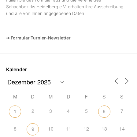
Schachbezirks Heidelberg e.V. erhalten ihre Ausschreibung
und alle von Ihnen angegebenen Daten
➔ Formular Turnier-Newsletter
Kalender
M
D
M
D
F
S
S
2
3
4
5
7
1
6
8
10
11
12
13
14
9