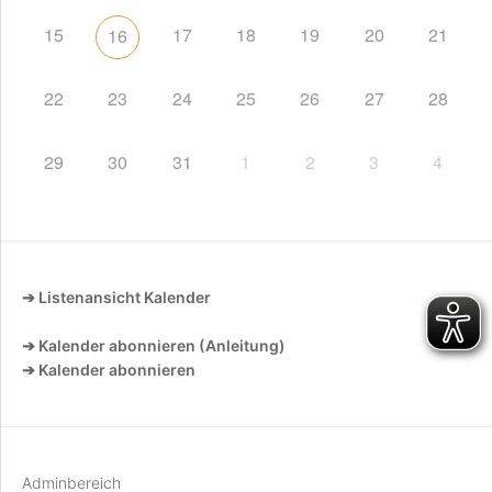
15
17
18
19
20
21
16
22
23
24
25
26
27
28
29
30
31
1
2
3
4
➔ Listenansicht Kalender
➔ Kalender abonnieren (Anleitung)
➔ Kalender abonnieren
Adminbereich