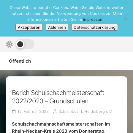
Skip
Diese Website benutzt Cookies. Wenn Sie die Website weiter
Schachbezirk Heidelberg e.V.
to
nutzen, stimmen Sie der Verwendung von Cookies zu. Mehr
content
Informationen erhalten Sie im
Impressum
.
Akzeptieren
Ablehnen
Datenschutzerklärung
Öffentlich
Berich Schulschachmeisterschaft
2022/2023 – Grundschulen
12. Februar 2023
Schachbezirk Heidelberg e.V.
Schulschachmannschaftsmeisterschaften im
Rhein-Neckar-Kreis 2023 vom Donnerstag,