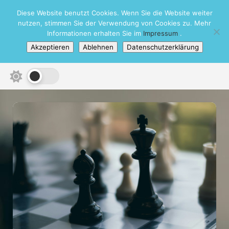
Skip
Diese Website benutzt Cookies. Wenn Sie die Website weiter
Schachbezirk Heidelberg e.V.
to
nutzen, stimmen Sie der Verwendung von Cookies zu. Mehr
content
Informationen erhalten Sie im
Impressum
.
Akzeptieren
Ablehnen
Datenschutzerklärung