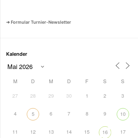
➔ Formular Turnier-Newsletter
Kalender
M
D
M
D
F
S
S
27
28
29
30
1
2
3
4
6
7
8
9
5
10
11
12
13
14
15
17
16