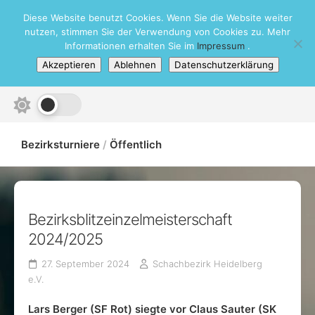
Skip
Diese Website benutzt Cookies. Wenn Sie die Website weiter
Schachbezirk Heidelberg e.V.
to
nutzen, stimmen Sie der Verwendung von Cookies zu. Mehr
content
Informationen erhalten Sie im
Impressum
.
Akzeptieren
Ablehnen
Datenschutzerklärung
Bezirksturniere
/
Öffentlich
Bezirksblitzeinzelmeisterschaft
2024/2025
27. September 2024
Schachbezirk Heidelberg
e.V.
Lars Berger (SF Rot) siegte vor Claus Sauter (SK