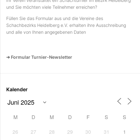
Ihr Verein veranstaltet ein Schachturnier im Bezirk Heidelberg
und Sie möchten viele Teilnehmer erreichen?
Füllen Sie das Formular aus und die Vereine des
Schachbezirks Heidelberg e.V. erhalten ihre Ausschreibung
und alle von Ihnen angegebenen Daten
➔ Formular Turnier-Newsletter
Kalender
M
D
M
D
F
S
S
26
27
28
29
30
31
1