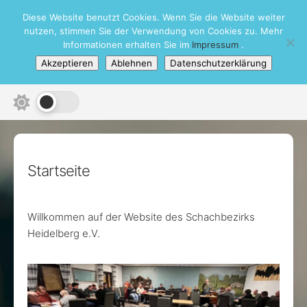
Skip
Diese Website benutzt Cookies. Wenn Sie die Website weiter
Schachbezirk Heidelberg e.V.
to
nutzen, stimmen Sie der Verwendung von Cookies zu. Mehr
content
Informationen erhalten Sie im
Impressum
.
Akzeptieren
Ablehnen
Datenschutzerklärung
Startseite
Willkommen auf der Website des Schachbezirks
Heidelberg e.V.