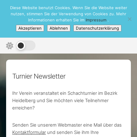
Skip
Diese Website benutzt Cookies. Wenn Sie die Website weiter
Schachbezirk Heidelberg e.V.
to
nutzen, stimmen Sie der Verwendung von Cookies zu. Mehr
content
Informationen erhalten Sie im
Impressum
.
Akzeptieren
Ablehnen
Datenschutzerklärung
Turnier Newsletter
Ihr Verein veranstaltet ein Schachturnier im Bezirk
Heidelberg und Sie möchten viele Teilnehmer
erreichen?
Senden Sie unserem Webmaster eine Mail über das
Kontaktformular
und senden Sie ihm Ihre