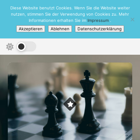
Skip
Diese Website benutzt Cookies. Wenn Sie die Website weiter
Schachbezirk Heidelberg e.V.
to
nutzen, stimmen Sie der Verwendung von Cookies zu. Mehr
content
Informationen erhalten Sie im
Impressum
.
Akzeptieren
Ablehnen
Datenschutzerklärung