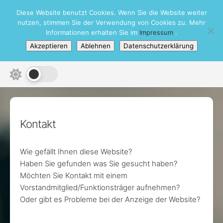
Skip
Diese Website benutzt Cookies. Wenn Sie die Website weiter
Schachbezirk Heidelberg e.V.
to
nutzen, stimmen Sie der Verwendung von Cookies zu. Mehr
content
Informationen erhalten Sie im
Impressum
.
Akzeptieren
Ablehnen
Datenschutzerklärung
Kontakt
Wie gefällt Ihnen diese Website?
Haben Sie gefunden was Sie gesucht haben?
Möchten Sie Kontakt mit einem
Vorstandmitglied/Funktionsträger aufnehmen?
Oder gibt es Probleme bei der Anzeige der Website?