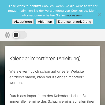
Skip
Diese Website benutzt Cookies. Wenn Sie die Website weiter
Schachbezirk Heidelberg e.V.
to
nutzen, stimmen Sie der Verwendung von Cookies zu. Mehr
content
Informationen erhalten Sie im
Impressum
.
Akzeptieren
Ablehnen
Datenschutzerklärung
Kalender importieren (Anleitung)
Wie Sie vermutlich schon auf unserer Website
entdeckt haben, kann der Kalender importiert
werden.
Durch das Importieren des Kalenders haben Sie
immer alle Termine des Schachvereins auf allen ihren