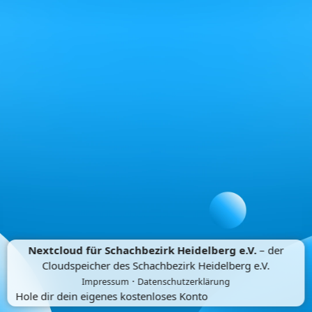
Nextcloud für Schachbezirk Heidelberg e.V.
– der
Cloudspeicher des Schachbezirk Heidelberg e.V.
·
Impressum
Datenschutzerklärung
Hole dir dein eigenes kostenloses Konto